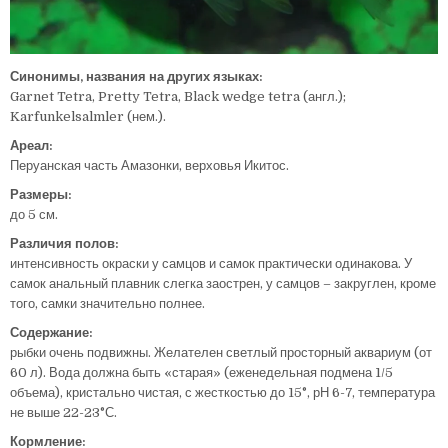
Синонимы, названия на других языках:
Garnet Tetra, Pretty Tetra, Black wedge tetra (англ.);
Karfunkelsalmler (нем.).
Ареал:
Перуанская часть Амазонки, верховья Икитос.
Размеры:
до 5 см.
Различия полов:
интенсивность окраски у самцов и самок практически одинакова. У
самок анальный плавник слегка заострен, у самцов – закруглен, кроме
того, самки значительно полнее.
Содержание:
рыбки очень подвижны. Желателен светлый просторный аквариум (от
60 л). Вода должна быть «старая» (еженедельная подмена 1/5
объема), кристально чистая, с жесткостью до 15°, рН 6-7, температура
не выше 22-23°С.
Кормление: