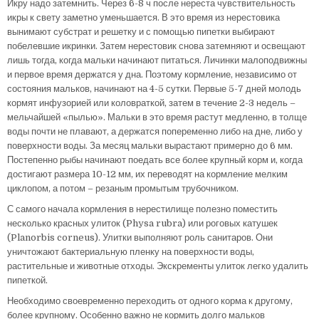
Икру надо затемнить. Через 6-8 ч после нереста чувствительность
икры к свету заметно уменьшается. В это время из нерестовика
вынимают субстрат и решетку и с помощью пипетки выбирают
побелевшие икринки. Затем нерестовик снова затемняют и освещают
лишь тогда, когда мальки начинают питаться. Личинки малоподвижны
и первое время держатся у дна. Поэтому кормление, независимо от
состояния мальков, начинают на 4-5 сутки. Первые 5-7 дней молодь
кормят инфузорией или коловраткой, затем в течение 2-3 недель –
мельчайшей «пылью». Мальки в это время растут медленно, в толще
воды почти не плавают, а держатся попеременно либо на дне, либо у
поверхности воды. За месяц мальки вырастают примерно до 6 мм.
Постепенно рыбы начинают поедать все более крупный корм и, когда
достигают размера 10-12 мм, их переводят на кормление мелким
циклопом, а потом – резаным промытым трубочником.
С самого начала кормления в нерестилище полезно поместить
несколько красных улиток (Physa rubra) или роговых катушек
(Planorbis corneus). Улитки выполняют роль санитаров. Они
уничтожают бактериальную пленку на поверхности воды,
растительные и животные отходы. Экскременты улиток легко удалить
пипеткой.
Необходимо своевременно переходить от одного корма к другому,
более крупному. Особенно важно не кормить долго мальков