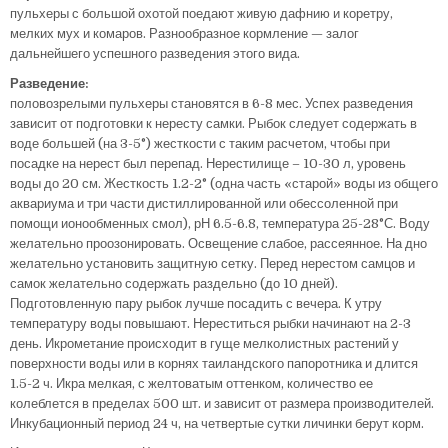
пульхеры с большой охотой поедают живую дафнию и коретру,
мелких мух и комаров. Разнообразное кормление — залог
дальнейшего успешного разведения этого вида.
Разведение:
половозрелыми пульхеры становятся в 6-8 мес. Успех разведения
зависит от подготовки к нересту самки. Рыбок следует содержать в
воде большей (на 3-5°) жесткости с таким расчетом, чтобы при
посадке на нерест был перепад. Нерестилище – 10-30 л, уровень
воды до 20 см. Жесткость 1.2-2° (одна часть «старой» воды из общего
аквариума и три части дистиллированной или обессоленной при
помощи ионообменных смол), рН 6.5-6.8, температура 25-28°С. Воду
желательно проозонировать. Освещение слабое, рассеянное. На дно
желательно установить защитную сетку. Перед нерестом самцов и
самок желательно содержать раздельно (до 10 дней).
Подготовленную пару рыбок лучше посадить с вечера. К утру
температуру воды повышают. Нереститься рыбки начинают на 2-3
день. Икрометание происходит в гуще мелколистных растений у
поверхности воды или в корнях таиландского папоротника и длится
1.5-2 ч. Икра мелкая, с желтоватым оттенком, количество ее
колеблется в пределах 500 шт. и зависит от размера производителей.
Инкубационный период 24 ч, на четвертые сутки личинки берут корм.