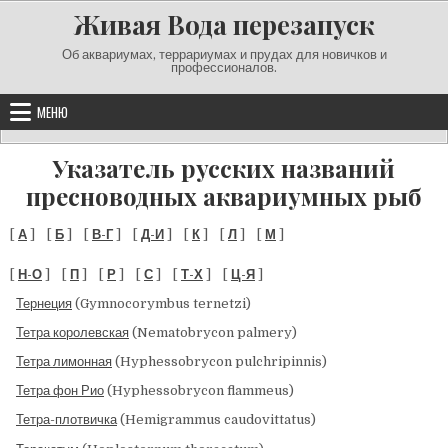
Перейти к содержимому
Живая Вода перезапуск
Об аквариумах, террариумах и прудах для новичков и
профессионалов.
МЕНЮ
Указатель русских названий
пресноводных аквариумных рыб
[
А
] [
Б
] [
В-Г
] [
Д-И
] [
К
] [
Л
] [
М
]
[
Н-О
] [
П
] [
Р
] [
С
] [
Т-Х
] [
Ц-Я
]
Тернеция
(Gymnocorymbus ternetzi)
Тетра королевская
(Nematobrycon palmery)
Тетра лимонная
(Hyphessobrycon pulchripinnis)
Тетра фон Рио
(Hyphessobrycon flammeus)
Тетра-плотвичка
(Hemigrammus caudovittatus)