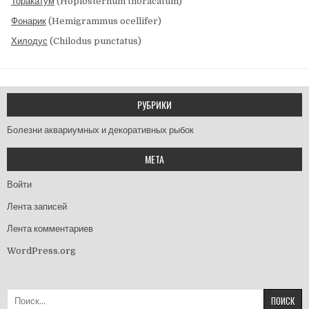
Торакатум
(Hoplosternum thoracatum)
Фонарик
(Hemigrammus ocellifer)
Хилодус
(Chilodus punctatus)
РУБРИКИ
Болезни аквариумных и декоративных рыбок
МЕТА
Войти
Лента записей
Лента комментариев
WordPress.org
Найти: