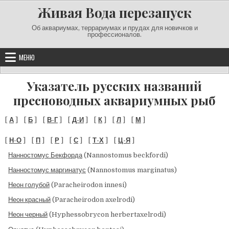
Перейти к содержимому
Живая Вода перезапуск
Об аквариумах, террариумах и прудах для новичков и
профессионалов.
МЕНЮ
Указатель русских названий
пресноводных аквариумных рыб
[
А
] [
Б
] [
В-Г
] [
Д-И
] [
К
] [
Л
] [
М
]
[
Н-О
] [
П
] [
Р
] [
С
] [
Т-Х
] [
Ц-Я
]
Нанностомус Бекфорда
(Nannostomus beckfordi)
Нанностомус маргинатус
(Nannostomus marginatus)
Неон голубой
(Paracheirodon innesi)
Неон красный
(Paracheirodon axelrodi)
Неон черный
(Hyphessobrycon herbertaxelrodi)