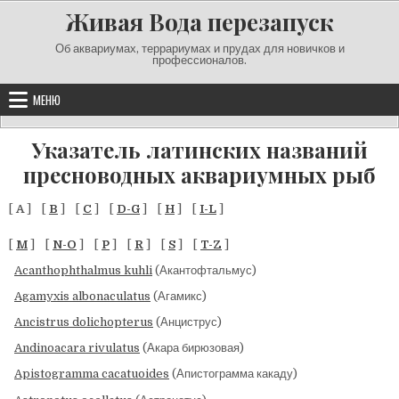
Перейти к содержимому
Живая Вода перезапуск
Об аквариумах, террариумах и прудах для новичков и
профессионалов.
МЕНЮ
Указатель латинских названий
пресноводных аквариумных рыб
[
A
] [
B
] [
C
] [
D-G
] [
H
] [
I-L
]
[
M
] [
N-O
] [
P
] [
R
] [
S
] [
T-Z
]
Acanthophthalmus kuhli
(Акантофтальмус)
Agamyxis albonaculatus
(Агамикс)
Ancistrus dolichopterus
(Анциструс)
Andinoacara rivulatus
(Акара бирюзовая)
Apistogramma cacatuoides
(Апистограмма какаду)