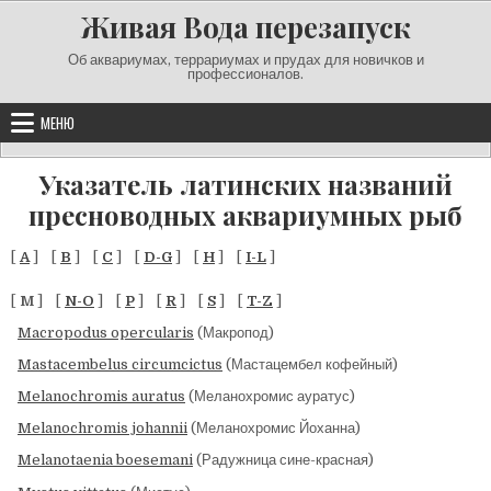
Перейти к содержимому
Живая Вода перезапуск
Об аквариумах, террариумах и прудах для новичков и
профессионалов.
МЕНЮ
Указатель латинских названий
пресноводных аквариумных рыб
[
A
] [
B
] [
C
] [
D-G
] [
H
] [
I-L
]
[
M
] [
N-O
] [
P
] [
R
] [
S
] [
T-Z
]
Macropodus opercularis
(Макропод)
Mastacembelus circumcictus
(Мастацембел кофейный)
Melanochromis auratus
(Меланохромис ауратус)
Melanochromis johannii
(Меланохромис Йоханна)
Melanotaenia boesemani
(Радужница сине-красная)