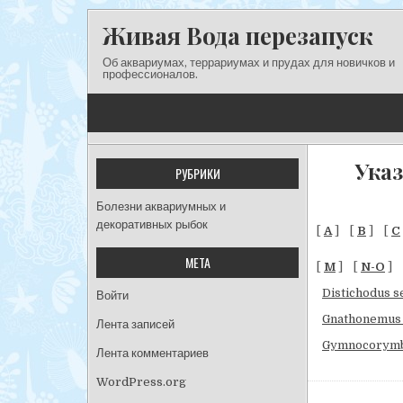
Перейти к содержимому
Живая Вода перезапуск
Об аквариумах, террариумах и прудах для новичков и
профессионалов.
Ука
РУБРИКИ
Болезни аквариумных и
декоративных рыбок
[
A
] [
B
] [
C
МЕТА
[
M
] [
N-O
] 
Distichodus s
Войти
Gnathonemus 
Лента записей
Gymnocorymb
Лента комментариев
WordPress.org