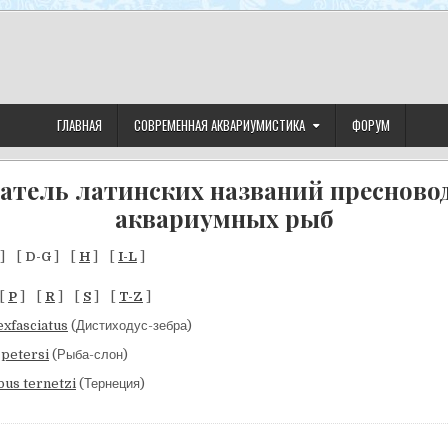
ГЛАВНАЯ
СОВРЕМЕННАЯ АКВАРИУМИСТИКА
ФОРУМ
затель латинских названий пресново
аквариумных рыб
] [
D-G
] [
H
] [
I-L
]
[
P
] [
R
] [
S
] [
T-Z
]
exfasciatus
(Дистиходус-зебра)
petersi
(Рыба-слон)
us ternetzi
(Тернеция)