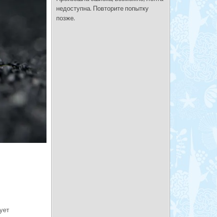
недоступна. Повторите попытку
позже.
дует