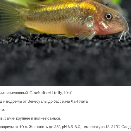
ик изменчивый, С. schultzei Holly, 1940.
д и водоемы от Венесуэлы до бассейна Ла-Плата.
см.
в:
самки крупнее и полнее самцов.
вариум от 40 л. Жесткость до 25°, рН 6.5-8.0, температура 18-24°С. Сле