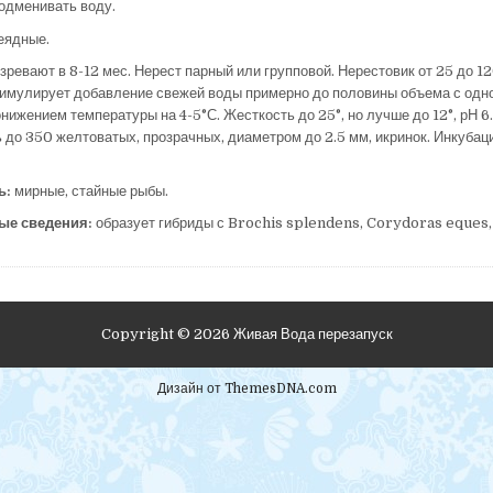
одменивать воду.
еядные.
зревают в 8-12 мес. Нерест парный или групповой. Нерестовик от 25 до 12
имулирует добавление свежей воды примерно до половины объема с од
ижением температуры на 4-5°С. Жесткость до 25°, но лучше до 12°, рН 6.
 до 350 желтоватых, прозрачных, диаметром до 2.5 мм, икринок. Инкуба
ь:
мирные, стайные рыбы.
ые сведения:
образует гибриды с Brochis splendens, Corydoras eques, 
Copyright © 2026 Живая Вода перезапуск
Дизайн от ThemesDNA.com