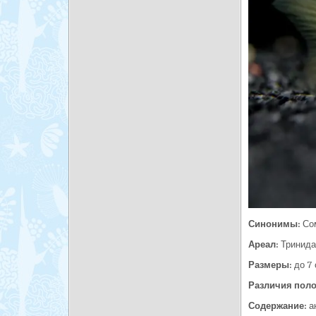
Синонимы:
Сом
Ареал:
Тринида
Размеры:
до 7 
Различия поло
Содержание:
ак