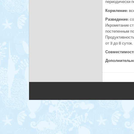
периодически п
Кормление:
вс
Разведение:
со
Икрометание ст
постепенным пон
Продуктивность
от 3 до 8 суток.
Совместимост
Дополнительн