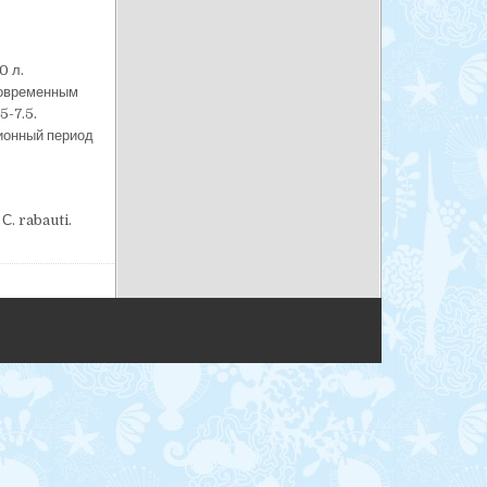
0 л.
новременным
5-7.5.
ционный период
С. rabauti.