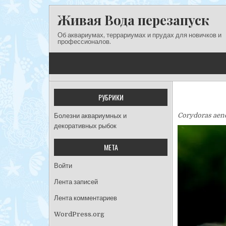
Перейти к содержимому
Живая Вода перезапуск
Об аквариумах, террариумах и прудах для новичков и
профессионалов.
РУБРИКИ
Corydoras aeneu
Болезни аквариумных и
декоративных рыбок
МЕТА
Войти
Лента записей
Лента комментариев
WordPress.org