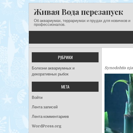
Перейти к содержимому
Живая Вода перезапуск
Об аквариумах, террариумах и прудах для новичков и
профессионалов.
РУБРИКИ
Synodohtis nja
Болезни аквариумных и
декоративных рыбок
МЕТА
Войти
Лента записей
Лента комментариев
WordPress.org