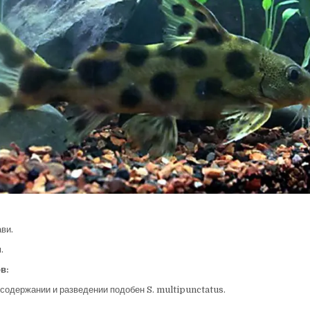
ви.
.
в:
 содержании и разведении подобен S. multipunctatus.