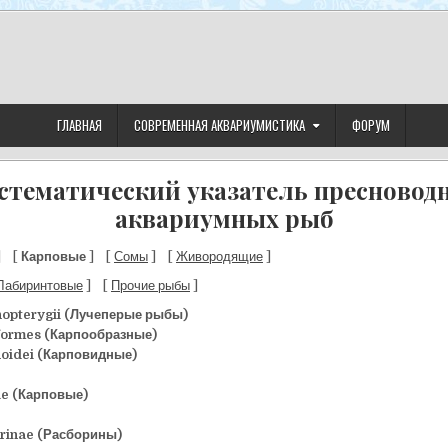
ГЛАВНАЯ
СОВРЕМЕННАЯ АКВАРИУМИСТИКА
ФОРУМ
стематический указатель пресновод
аквариумных рыб
] [
Карповые
] [
Сомы
] [
Живородящие
]
Лабиринтовые
] [
Прочие рыбы
]
nopterygii (Лучеперые рыбы)
formes (Карпообразные)
noidei (Карповидные)
ae (Карповые)
rinae (Расборины)