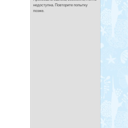
недоступна. Повторите попытку
позже.