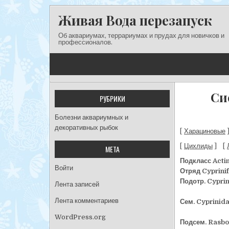
Перейти к содержимому
Живая Вода перезапуск
Об аквариумах, террариумах и прудах для новичков и
профессионалов.
Си
РУБРИКИ
Болезни аквариумных и
декоративных рыбок
[
Харациновые
[
Цихлиды
] [
МЕТА
Подкласс Acti
Войти
Отряд Cyprini
Подотр. Cypri
Лента записей
Лента комментариев
Сем. Cyprinid
WordPress.org
Подсем. Rasbo