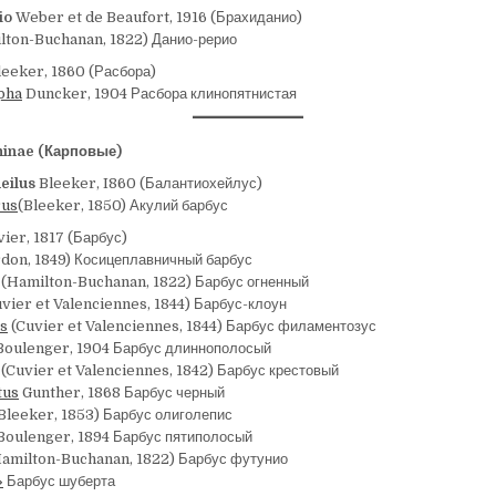
io
Weber et de Beaufort, 1916 (Брахиданио)
lton-Buchanan, 1822) Данио-рерио
eeker, 1860 (Расбора)
pha
Duncker, 1904 Расбора клинопятнистая
ninae (Карповые)
eilus
Bleeker, I860 (Балантиохейлус)
rus
(Bleeker, 1850) Акулий барбус
ier, 1817 (Барбус)
don, 1849) Косицеплавничный барбус
(Hamilton-Buchanan, 1822) Барбус огненный
vier et Valenciennes, 1844) Барбус-клоун
us
(Cuvier et Valenciennes, 1844) Барбус филаментозус
oulenger, 1904 Барбус длиннополосый
(Cuvier et Valenciennes, 1842) Барбус крестовый
tus
Gunther, 1868 Барбус черный
Bleeker, 1853) Барбус олиголепис
oulenger, 1894 Барбус пятиполосый
amilton-Buchanan, 1822) Барбус футунио
»
Барбус шуберта