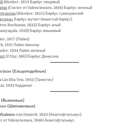
di
Bleeker, 1853 Барбус лещевый
atus
(Cuvier et Valenciennes, 1844) Барбус зеленый
tetrazona
(Bleeker, 1855) Барбус суматранский
«green»
Барбус мутант (мшистый барбус)
ton-Buchanan, 1822) Барбус алый
aniyagala, 1929) Барбус вишневый
er, 1817 (Лабео)
h, 1931 Лабео биколор
ler, 1934 Лабео зеленый
nii
(F.Day, 1865)
Барбус Денисона
scinae (Ельцоподобные)
s
Lin Shu Yen, 1932 (Танихтис)
in, 1932 Кардинал
e (Вьюновые)
inae (Шиповковые)
thalmus
van Hasselt, 1823 (Акантофтальмус)
r et Valenciennes, 1846) Акантофтальмус