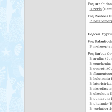
Род
Brachidan
B. rerio
(Hami
Род
Rasbora
Bl
R. heteromor
Подсем. Cypri
Род
Balantioch
B. melanopte
Род
Barbus
Cuv
B. arulius
(Jer
B. conchonius
B. everetti
(Cu
B. filamentos
B. holotaenia
B
B. lateristriga
B. nigrofascia
B. oligolepis
(
B. pentazona
B
B. phutunio
(H
B. «schuberti