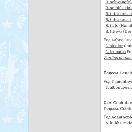
B. schwanefel
B. semifasciol
B. tetrazona 
B. tetrazona 
B. ticto
(Hamil
B. titteya
(Der
Род
Labeo
Cuvi
L. bicolor
Smit
L. frenatus
Fow
Puntius deniso
Подсем. Leuci
Род
Tanichthy
T. albonubes
L
Сем. Cobitida
Подсем. Cobit
Род
Acanthoph
A. kuhli
(Cuvie